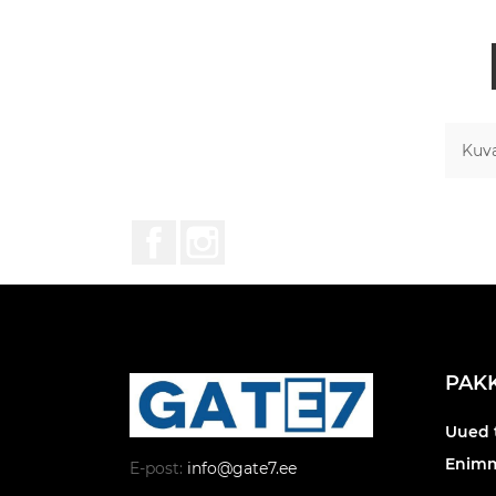
Kuva
Facebook
Instagram
PAK
Uued 
Enim
E-post:
info@gate7.ee