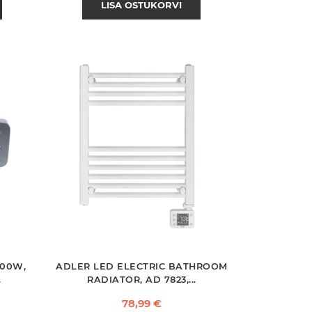
LISA OSTUKORVI
000W,
ADLER LED ELECTRIC BATHROOM
.
RADIATOR, AD 7823,...
Hind
78,99 €