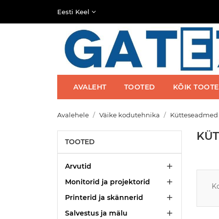
Eesti Keel
AVALEHT
TOOTED
KÕIK TOOT
Avalehele
Väike kodutehnika
Kütteseadmed
KÜ
TOOTED
Arvutid

Monitorid ja projektorid

Ko
Printerid ja skännerid

Salvestus ja mälu
