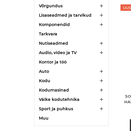
Võrgundus

UUS
Lisaseadmed ja tarvikud

Komponendid

Tarkvara
Nutiseadmed

Audio, video ja TV

Kontor ja töö
Auto

Kodu

Kodumasinad

SO
Väike kodutehnika

HA
Sport ja puhkus

Muu