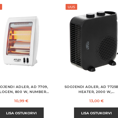
UUS
OJENDI ADLER, AD 7709,
SOOJENDI ADLER, AD 7725B
LOGEN, 800 W, NUMBER...
HEATER, 2000 W,...
Hind
Hind
10,99 €
13,00 €
LISA OSTUKORVI
LISA OSTUKORVI