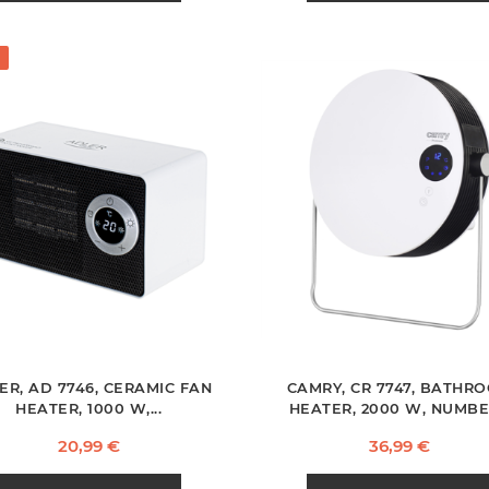
ER, AD 7746, CERAMIC FAN
CAMRY, CR 7747, BATHR
HEATER, 1000 W,...
HEATER, 2000 W, NUMBER
Hind
Hind
20,99 €
36,99 €