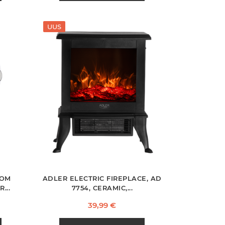
UUS
OOM
ADLER ELECTRIC FIREPLACE, AD
...
7754, CERAMIC,...
Hind
39,99 €