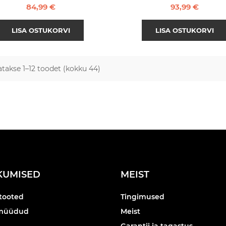
Hind
Hind
84,99 €
93,99 €
LISA OSTUKORVI
LISA OSTUKORVI
takse 1–12 toodet (kokku 44)
KUMISED
MEIST
tooted
Tingimused
müüdud
Meist