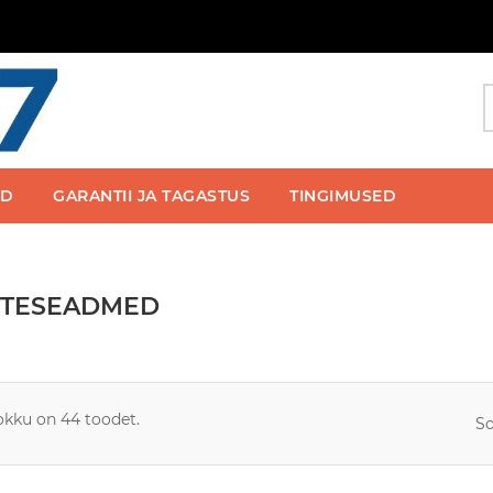
ED
GARANTII JA TAGASTUS
TINGIMUSED
TTESEADMED
kku on 44 toodet.
So