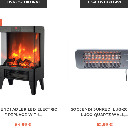
LISA OSTUKORVI
LISA OSTUKORVI
ENDI ADLER LED ELECTRIC
SOOJENDI SUNRED, LUG-2
FIREPLACE WITH...
LUGO QUARTZ WALL,..
Hind
Hind
54,99 €
62,99 €