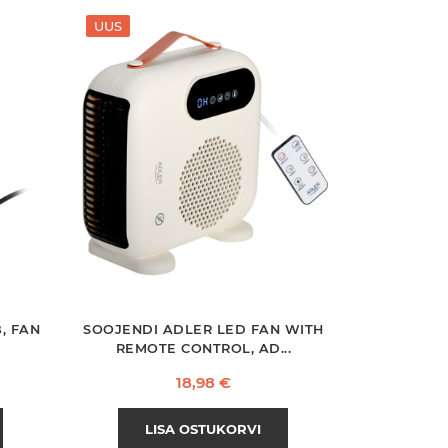
UUS
, FAN
SOOJENDI ADLER LED FAN WITH
REMOTE CONTROL, AD...
Hind
18,98 €
LISA OSTUKORVI