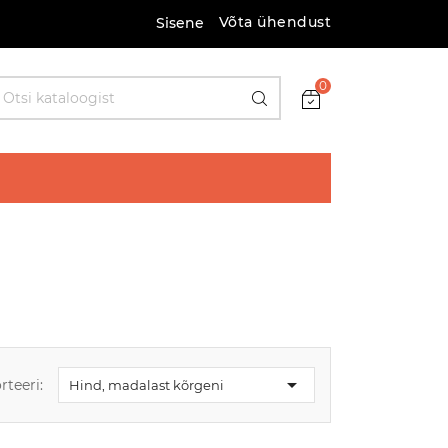
Võta ühendust
Sisene
0

rteeri:
Hind, madalast kõrgeni