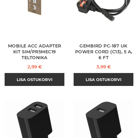
MOBILE ACC ADAPTER
GEMBIRD PC-187 UK
KIT SIM/PR5MEC19
POWER CORD (C13), 5 A,
TELTONIKA
6 FT
Hind
Hind
2,99 €
3,99 €
LISA OSTUKORVI
LISA OSTUKORVI