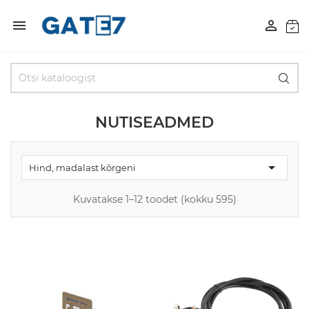


NUTISEADMED

Hind, madalast kõrgeni
Kuvatakse 1–12 toodet (kokku 595)