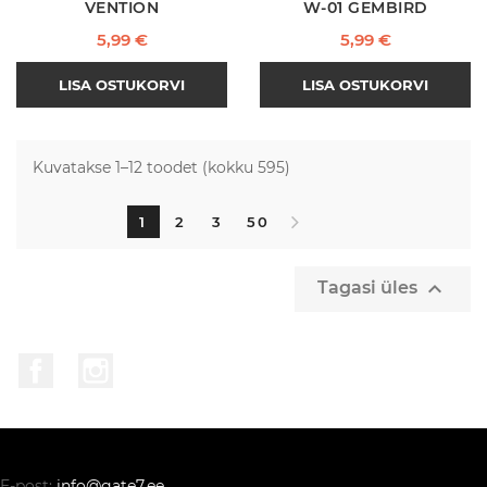
VENTION
W-01 GEMBIRD
Hind
Hind
5,99 €
5,99 €
LISA OSTUKORVI
LISA OSTUKORVI
Kuvatakse 1–12 toodet (kokku 595)
1
2
3
50

Tagasi üles
Facebook
Instagram
E-post:
info@gate7.ee