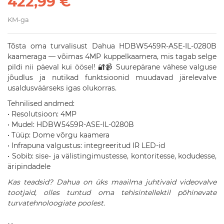
422,99 €
KM-ga
Tõsta oma turvalisust Dahua HDBW5459R-ASE-IL-0280B
kaameraga — võimas 4MP kuppelkaamera, mis tagab selge
pildi nii päeval kui öösel! 🔐📹 Suurepärane vähese valguse
jõudlus ja nutikad funktsioonid muudavad järelevalve
usaldusväärseks igas olukorras.
Tehnilised andmed:
• Resolutsioon: 4MP
• Mudel: HDBW5459R-ASE-IL-0280B
• Tüüp: Dome võrgu kaamera
• Infrapuna valgustus: integreeritud IR LED-id
• Sobib: sise- ja välistingimustesse, kontoritesse, kodudesse,
äripindadele
Kas teadsid? Dahua on üks maailma juhtivaid videovalve
tootjaid, olles tuntud oma tehisintellektil põhinevate
turvatehnoloogiate poolest.