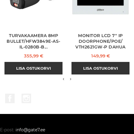
TURVAKAAMERA 8MP
MONITOR LCD 7" IP
BULLET/HFW3849E-AS-
DOORPHONE/POE/
IL-0280B-B...
VTH2621GW-P DAHUA
Hind
Hind
355,99 €
149,99 €
LISA OSTUKORVI
LISA OSTUKORVI
Facebook
Instagram
E-post:
info@gate7.ee