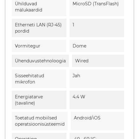
Ühilduvad
MicroSD (TransFlash)
mälukaardid
Etherneti LAN (RJ-45)
1
pordid
Vormitegur
Dome
Ühenduvustehnoloogia
Wired
Sisseehitatud
Jah
mikrofon
Energiatarve
4.4 W
(tavaline)
Toetatud mobiilsed
Android/iOS
operatsioonisüsteemid
Operating
-40 - 60 °C