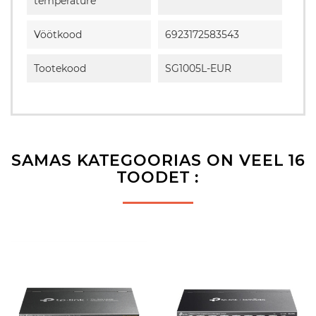
temperature
Vöötkood
6923172583543
Tootekood
SG1005L-EUR
SAMAS KATEGOORIAS ON VEEL 16
TOODET :