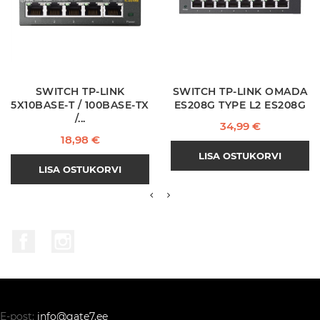
SWITCH TP-LINK
SWITCH TP-LINK OMADA
5X10BASE-T / 100BASE-TX
ES208G TYPE L2 ES208G
/...
Hind
34,99 €
Hind
18,98 €
LISA OSTUKORVI
LISA OSTUKORVI
Facebook
Instagram
E-post:
info@gate7.ee