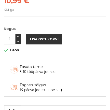
10,99 €
KM-ga
Kogus
LISA OSTUKORVI
Laos

Tasuta tarne
3-10 tööpäeva jooksul
Tagastusõigus
14 päeva jooksul (loe siit)