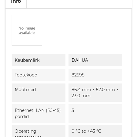
Info
Kaubamärk
DAHUA
Tootekood
82595
Mõõtmed
86.4 mm × 52.0 mm ×
23.0 mm
Etherneti LAN (RJ-45)
5
pordid
Operating
0 °C to +45 °C