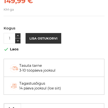
149,99 €
KM-ga
Kogus
LISA OSTUKORVI
Laos

Tasuta tarne
3-10 tööpäeva jooksul
Tagastusõigus
14 päeva jooksul (loe siit)