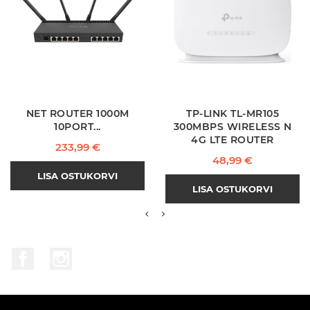
NET ROUTER 1000M
TP-LINK TL-MR105
10PORT...
300MBPS WIRELESS N
4G LTE ROUTER
Hind
233,99 €
Hind
48,99 €
LISA OSTUKORVI
LISA OSTUKORVI
Facebook
Instagram