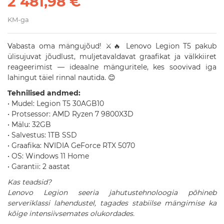
2 481,98 €
KM-ga
Vabasta oma mängujõud! ⚔️🔥 Lenovo Legion T5 pakub
ülisujuvat jõudlust, muljetavaldavat graafikat ja välkkiiret
reageerimist — ideaalne mänguritele, kes soovivad iga
lahingut täiel rinnal nautida. 😊
Tehnilised andmed:
• Mudel: Legion T5 30AGB10
• Protsessor: AMD Ryzen 7 9800X3D
• Mälu: 32GB
• Salvestus: 1TB SSD
• Graafika: NVIDIA GeForce RTX 5070
• OS: Windows 11 Home
• Garantii: 2 aastat
Kas teadsid?
Lenovo Legion seeria jahutustehnoloogia põhineb
serveriklassi lahendustel, tagades stabiilse mängimise ka
kõige intensiivsemates olukordades.