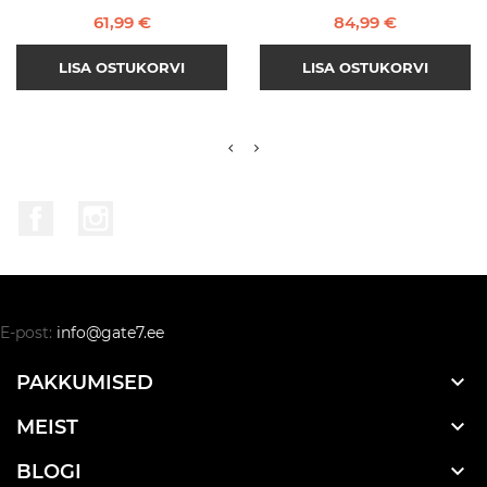
Hind
Hind
61,99 €
84,99 €
LISA OSTUKORVI
LISA OSTUKORVI
Facebook
Instagram
E-post:
info@gate7.ee

PAKKUMISED

MEIST

BLOGI