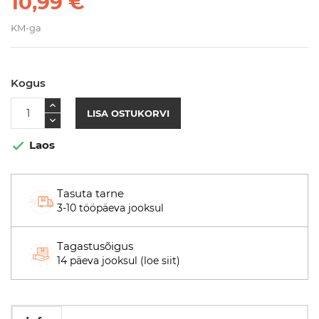
10,99 €
KM-ga
Kogus
LISA OSTUKORVI
Laos

Tasuta tarne
3-10 tööpäeva jooksul
Tagastusõigus
14 päeva jooksul (loe siit)